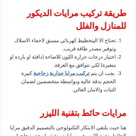
طريقة تركيب مرايات الديكور
للمنازل والفلل
تحتاج الا اليتخطيط كهربائي مسبق لاخفاء الاسلاك
وتوفير مصدر طاقة قريب.
اختيار درجات حرارة اللون للاضاءة (دافئة او باردة او
متغيرة) لكي تتوافق مع الغرفة.
يجب ان يتم
تركيب مرايا جدارية زجاجية
كبيرة
الحجم بدقة عالية وبواسطة متخصصين لضمان
الثبات والامان العالي.
مرايات حائط بتقنية الليزر
هنا حيث يلتقي الابتكار التكنولوجي بالتصميم الدقيق مرايا
الحائط بتقنية الليزر هي مرايا يتم نقش او حفر زجاجها