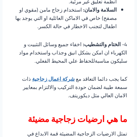
انظمة تعليق غير مرئية.
السلامة والامان:
استخدام زجاج مامن (مقوي او
مصفح) خاص في الاماكن العائلية او التي يوجد بها
اطفال لتجنب الاخطار في حالة الكسر.
4-
الختام والتشطيب:
اخفاء جميع وسائل التثبيت و
الكهرباء ان امكن بشكل انيق وجذاب واستخدام مواد
سليكون مناسبةللحفاظ علي المحيط الفعلي.
كما يجب دائما التعاقد مع
شركة اعمال زجاجية
ذات
سمعة طيبة لضمان حودة التركيب والالتزام بمعايير
الامان العالي مثل ديكوريتف.
ما هي ارضيات زجاجية مضيئة
تمثل الارضيات الزجاجية المضيئة قمة الابداع في