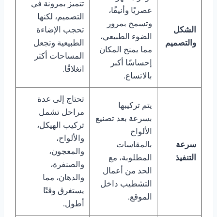
تتميز بمرونة في
عصريًا وأنيقًا،
التصميم، لكنها
وتسمح بمرور
الشكل
تحجب الإضاءة
الضوء الطبيعي،
والتصميم
الطبيعية وتجعل
مما يمنح المكان
المساحات أكثر
إحساسًا أكبر
انغلاقًا.
بالاتساع.
تحتاج إلى عدة
يتم تركيبها
مراحل تشمل
بسرعة بعد تصنيع
تركيب الهيكل،
الألواح
والألواح،
سرعة
بالمقاسات
والمعجون،
التنفيذ
المطلوبة، مع
والصنفرة،
الحد من أعمال
والدهان، مما
التشطيب داخل
يستغرق وقتًا
الموقع.
أطول.