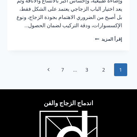
وإضاءة طبيعية، وإحساس أكبر بالاتساع والأناقة ولم
يعد اختيار الباب الزجاجي يعتمد على الشكل فقط،
بل أصبح من الضروري الاهتمام بجودة الزجاج، ونوع
الإكسسوارات، ودقة التركيب لضمان الحصول…
ابواب
إقرأ المزيد
زجاجية
بالدمام
تنقل
الصفحة
7
…
3
2
1
الصفحة
التالية
اندماج الزجاج والفن